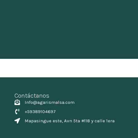
Contáctanos
Info@agarismalsa.com
+59389104697
Mapasingue este, Avn 5ta #118 y calle 1era