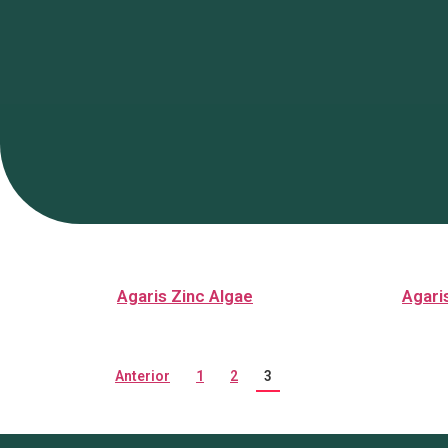
Agaris Zinc Algae
Agari
Anterior
1
2
3