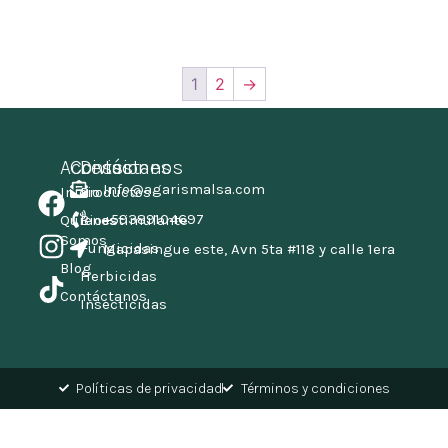
1
2
→
Accesos
Contáctanos
Divisiones
Info@agarismalsa.com
Inicio
Productos
+59389104697
Quienes
Bioestimulante
Somos
Fungicidas
Mapasingue este, Avn 5ta #118 y calle 1era
Blog
Herbicidas
Contáctanos
Insecticidas
Políticas de privacidad
Términos y condiciones