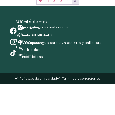
←
1
2
3
4
5
Accesos
Contáctanos
Divisiones
Info@agarismalsa.com
Inicio
Productos
+59389104697
Quienes
Bioestimulante
Somos
Fungicidas
Mapasingue este, Avn 5ta #118 y calle 1era
Blog
Herbicidas
Contáctanos
Insecticidas
Políticas de privacidad
Términos y condiciones