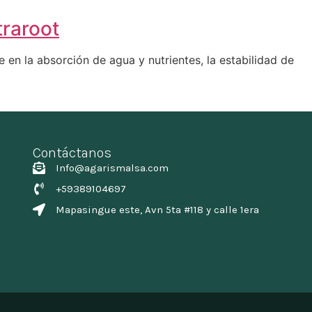
traroot
 en la absorción de agua y nutrientes, la estabilidad de
Contáctanos
Info@agarismalsa.com
+59389104697
Mapasingue este, Avn 5ta #118 y calle 1era