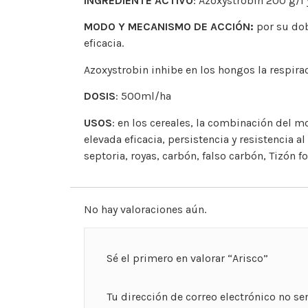
INGREDIENTE ACTIVO
: Azoxystrobin 200 g/l
MODO Y MECANISMO DE ACCIÓN:
por su dob
eficacia.
Azoxystrobin inhibe en los hongos la respirac
DOSIS
: 500ml/ha
USOS
: en los cereales, la combinación del 
elevada eficacia, persistencia y resistencia a
septoria, royas, carbón, falso carbón, Tizón fol
No hay valoraciones aún.
Sé el primero en valorar “Arisco”
Tu dirección de correo electrónico no se