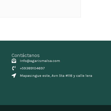
Contáctanos
Info@agarismalsa.com
+59389104697
Mapasingue este, Avn 5ta #118 y calle 1era