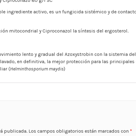
 y Ciproconazo 80 g/l SC
le ingrediente activo, es un fungicida sistémico y de contacto
ión mitocondrial y Ciproconazol la síntesis del ergosterol.
movimiento lento y gradual del Azoxystrobin con la sistemia d
l lavado, en definitiva, la mejor protección para las principal
iar (
Helminthosporium maydis
)
rá publicada.
Los campos obligatorios están marcados con
*