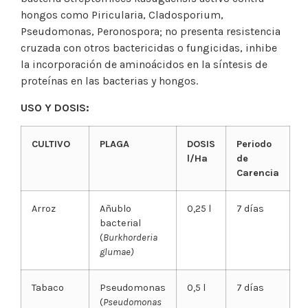
hongos como Piricularia, Cladosporium,
Pseudomonas, Peronospora; no presenta resistencia
cruzada con otros bactericidas o fungicidas, inhibe
la incorporación de aminoácidos en la síntesis de
proteínas en las bacterias y hongos.
USO Y DOSIS:
CULTIVO
PLAGA
DOSIS
Periodo
l/Ha
de
Carencia
Arroz
Añublo
0,25 l
7 días
bacterial
(
Burkhorderia
glumae)
Tabaco
Pseudomonas
0,5 l
7 días
(
Pseudomonas