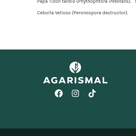
Papa Tizón tardío (Phythophtora infestans).
Cebolla Velloso (Peronospora destructor)