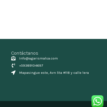
Contáctanos
Info@agarismalsa.com
+59389104697
Mapasingue este, Avn 5ta #118 y calle 1era