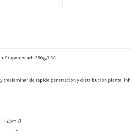
 + Propamocarb 350g/l SC
 y traslaminar de rápida penetración y distribución planta, inh
 1,25ml/l