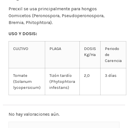
Precxil se usa principalmente para hongos
Oomicetos (Peronospora, Pseudoperonospora,
Bremia, Phitophtora).
USO Y DOSIS:
CULTIVO
PLAGA
DOSIS
Periodo
Kg/Ha
de
Carencia
Tomate
Tizón tardío
2,0
3 días
(Solanum
(Phytophtora
lycopersicum)
infestans)
No hay valoraciones aún.