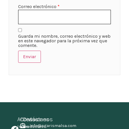
Correo electrónico
*
Guarda mi nombre, correo electrónico y web
en este navegador para la próxima vez que
comente.
Accesos
Contáctanos
Divisiones
Info@agarismalsa.com
Inicio
Productos