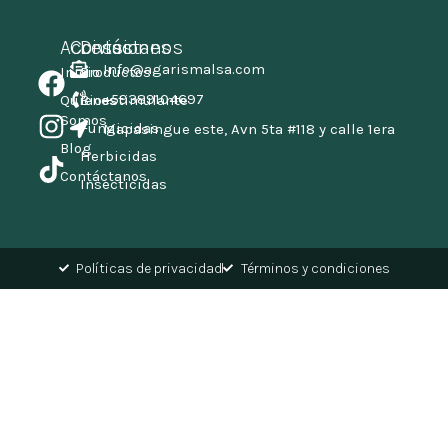
Accesos
Contáctanos
Divisiones
Info@agarismalsa.com
Inicio
Productos
+59389104697
Quienes
Bioestimulante
Somos
Fungicidas
Mapasingue este, Avn 5ta #118 y calle 1era
Blog
Herbicidas
Contáctanos
Insecticidas
Políticas de privacidad
Términos y condiciones